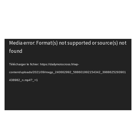
Lecteur
Media error: Format(s) not supported or source(s) not
vidéo
found
Télécharger le fichier: https://dailymotocross.fr/wp-
content/uploads/2021/09/mxgp_240662992_588601992154342_3988625293901
438982_n.mp4?_=1