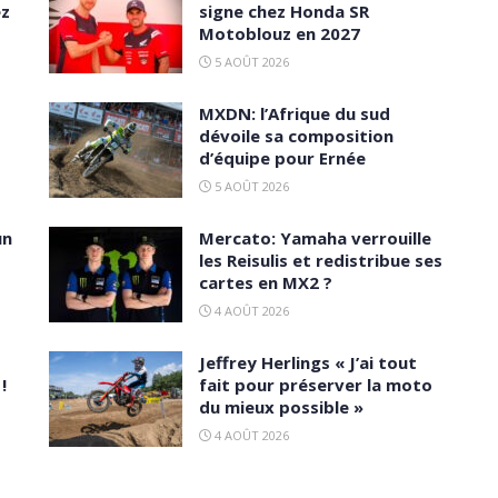
ez
signe chez Honda SR
Motoblouz en 2027
5 AOÛT 2026
MXDN: l’Afrique du sud
dévoile sa composition
d’équipe pour Ernée
5 AOÛT 2026
un
Mercato: Yamaha verrouille
les Reisulis et redistribue ses
cartes en MX2 ?
4 AOÛT 2026
Jeffrey Herlings « J’ai tout
!
fait pour préserver la moto
du mieux possible »
4 AOÛT 2026