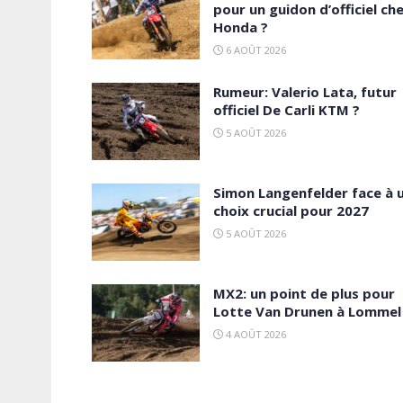
pour un guidon d’officiel ch
Honda ?
6 AOÛT 2026
Rumeur: Valerio Lata, futur
officiel De Carli KTM ?
5 AOÛT 2026
Simon Langenfelder face à 
choix crucial pour 2027
5 AOÛT 2026
MX2: un point de plus pour
Lotte Van Drunen à Lommel 
4 AOÛT 2026