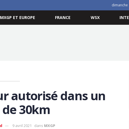
dimanche 
MXGP ET EUROPE
FRANCE
WSX
INT
r autorisé dans un
 de 30km
ud
9 avril 2021
dans
MXGP