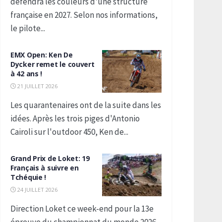
défendra les couleurs d'une structure
française en 2027. Selon nos informations,
le pilote...
EMX Open: Ken De
Dycker remet le couvert
à 42 ans !
21 JUILLET 2026
Les quarantenaires ont de la suite dans les
idées. Après les trois piges d'Antonio
Cairoli sur l'outdoor 450, Ken de...
Grand Prix de Loket: 19
Français à suivre en
Tchéquie !
24 JUILLET 2026
Direction Loket ce week-end pour la 13e