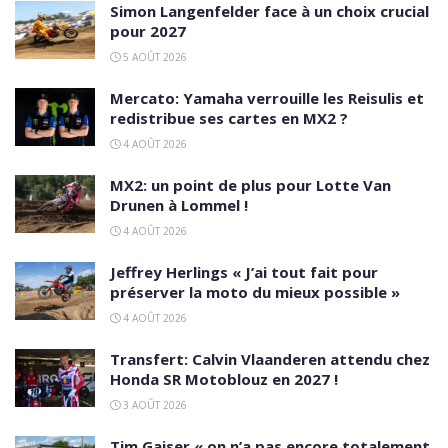
Simon Langenfelder face à un choix crucial
pour 2027
5 AOÛT 2026
Mercato: Yamaha verrouille les Reisulis et
redistribue ses cartes en MX2 ?
4 AOÛT 2026
MX2: un point de plus pour Lotte Van
Drunen à Lommel !
4 AOÛT 2026
Jeffrey Herlings « J’ai tout fait pour
préserver la moto du mieux possible »
4 AOÛT 2026
Transfert: Calvin Vlaanderen attendu chez
Honda SR Motoblouz en 2027 !
3 AOÛT 2026
Tim Gajser « on n’a pas encore totalement