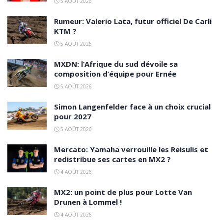
5 AOÛT 2026
Rumeur: Valerio Lata, futur officiel De Carli
KTM ?
5 AOÛT 2026
MXDN: l’Afrique du sud dévoile sa
composition d’équipe pour Ernée
5 AOÛT 2026
Simon Langenfelder face à un choix crucial
pour 2027
5 AOÛT 2026
Mercato: Yamaha verrouille les Reisulis et
redistribue ses cartes en MX2 ?
4 AOÛT 2026
MX2: un point de plus pour Lotte Van
Drunen à Lommel !
4 AOÛT 2026