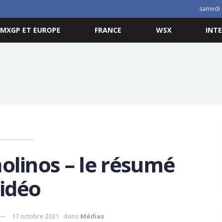
samedi 
MXGP ET EUROPE
FRANCE
WSX
INT
linos – le résumé
idéo
17 octobre 2021
dans
Médias