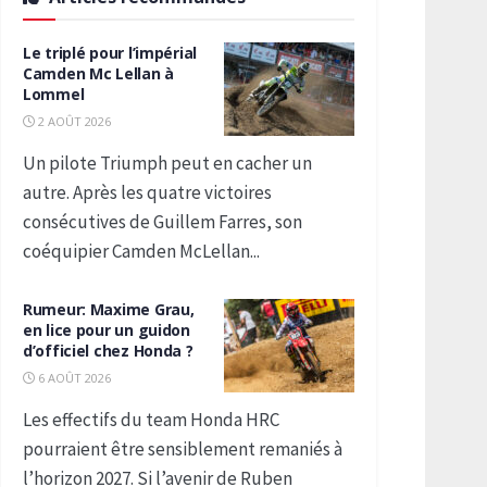
Le triplé pour l’impérial
Camden Mc Lellan à
Lommel
2 AOÛT 2026
Un pilote Triumph peut en cacher un
autre. Après les quatre victoires
consécutives de Guillem Farres, son
coéquipier Camden McLellan...
Rumeur: Maxime Grau,
en lice pour un guidon
d’officiel chez Honda ?
6 AOÛT 2026
Les effectifs du team Honda HRC
pourraient être sensiblement remaniés à
l’horizon 2027. Si l’avenir de Ruben