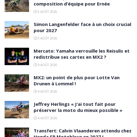
composition d’équipe pour Ernée
5 AOÛT 2026
Simon Langenfelder face à un choix crucial
pour 2027
5 AOÛT 2026
Mercato: Yamaha verrouille les Reisulis et
redistribue ses cartes en MX2 ?
4 AOÛT 2026
MX2: un point de plus pour Lotte Van
Drunen à Lommel !
4 AOÛT 2026
Jeffrey Herlings « J’ai tout fait pour
préserver la moto du mieux possible »
4 AOÛT 2026
Transfert: Calvin Vlaanderen attendu chez
Honda SR Motoblouz en 2027 !