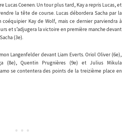
ère Lucas Coenen. Un tour plus tard, Kay a repris Lucas, et
rendre la tête de course. Lucas débordera Sacha par la
n coéquipier Kay de Wolf, mais ce dernier parviendra à
tours et s’adjugera la victoire en première manche devant
Sacha (3e).
mon Langenfelder devant Liam Everts. Oriol Oliver (6e),
ga (8e), Quentin Prugnières (9e) et Julius Mikula
amo se contentera des points de la treizième place en