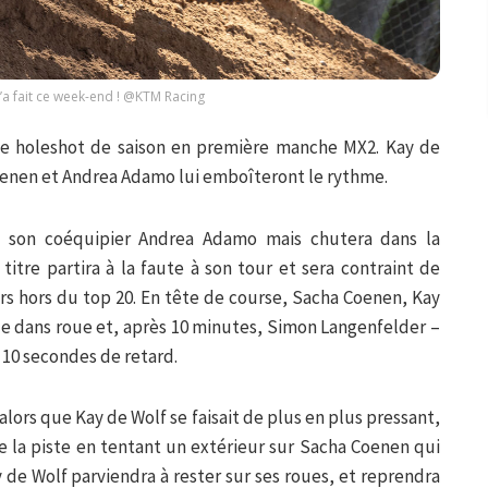
l’a fait ce week-end ! @KTM Racing
e holeshot de saison en première manche MX2. Kay de
oenen et Andrea Adamo lui emboîteront le rythme.
 son coéquipier Andrea Adamo mais chutera dans la
tre partira à la faute à son tour et sera contraint de
alors hors du top 20. En tête de course, Sacha Coenen, Kay
e dans roue et, après 10 minutes, Simon Langenfelder –
 10 secondes de retard.
 alors que Kay de Wolf se faisait de plus en plus pressant,
e la piste en tentant un extérieur sur Sacha Coenen qui
y de Wolf parviendra à rester sur ses roues, et reprendra