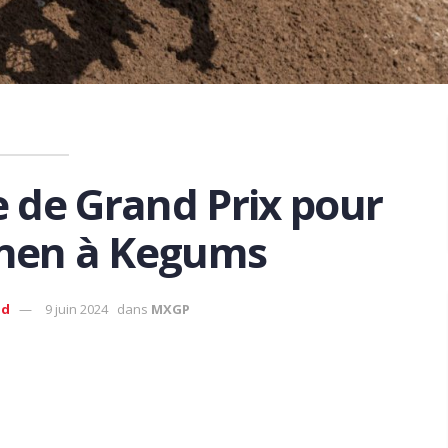
e de Grand Prix pour
nen à Kegums
ud
9 juin 2024
dans
MXGP