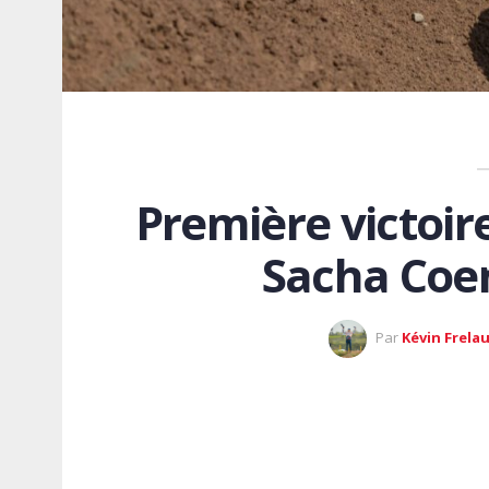
Première victoir
Sacha Coe
Par
Kévin Frela