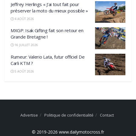
Jeffrey Herlings « J’ai tout fait pour
préserver la moto du mieux possible »
4 AOÛT 2026
MXGP: Isak Gifting fait son retour en
Grande Bretagne !
16 JUILLET 2026
Rumeur: Valerio Lata, futur officiel De
Carli KTM ?
5 AOÛT 2026
Advertise
Politique de confidentialité
Contact
© 2019-2026 www.dailymotocross.fr