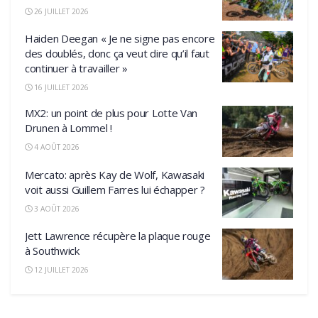
26 JUILLET 2026
Haiden Deegan « Je ne signe pas encore
des doublés, donc ça veut dire qu’il faut
continuer à travailler »
16 JUILLET 2026
MX2: un point de plus pour Lotte Van
Drunen à Lommel !
4 AOÛT 2026
Mercato: après Kay de Wolf, Kawasaki
voit aussi Guillem Farres lui échapper ?
3 AOÛT 2026
Jett Lawrence récupère la plaque rouge
à Southwick
12 JUILLET 2026