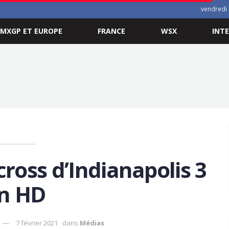
vendredi 
MXGP ET EUROPE
FRANCE
WSX
INT
cross d’Indianapolis 3
n HD
7 février 2021
dans
Médias