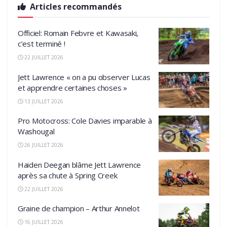
Articles recommandés
Officiel: Romain Febvre et Kawasaki,
c’est terminé !
22 JUILLET 2026
Jett Lawrence « on a pu observer Lucas
et apprendre certaines choses »
13 JUILLET 2026
Pro Motocross: Cole Davies imparable à
Washougal
26 JUILLET 2026
Haiden Deegan blâme Jett Lawrence
après sa chute à Spring Creek
22 JUILLET 2026
Graine de champion – Arthur Annelot
16 JUILLET 2026