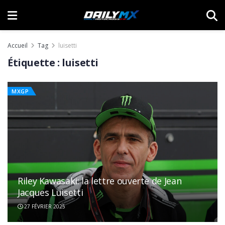
Accueil
Tag
luisetti
Étiquette :
luisetti
MXGP
Riley Kawasaki: la lettre ouverte de Jean
Jacques Luisetti
27 FÉVRIER 2025