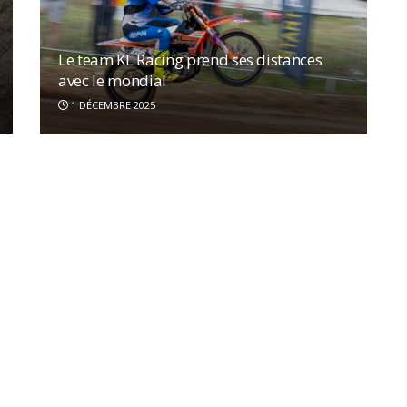
Le team KL Racing prend ses distances
avec le mondial
1 DÉCEMBRE 2025