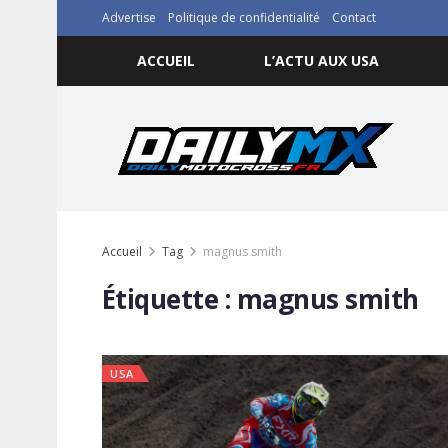
Advertise
Politique de confidentialité
Contact
ACCUEIL
L’ACTU AUX USA
Accueil
Tag
magnus smith
Étiquette :
magnus smith
USA