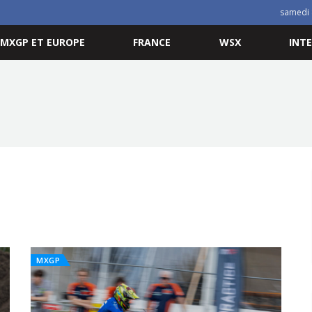
samedi 
MXGP ET EUROPE
FRANCE
WSX
INT
MXGP