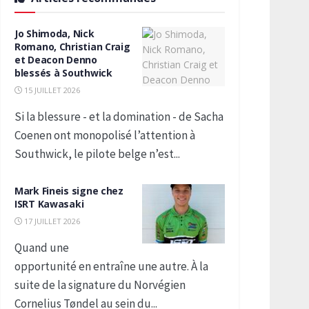
Jo Shimoda, Nick
Romano, Christian Craig
et Deacon Denno
blessés à Southwick
15 JUILLET 2026
Si la blessure - et la domination - de Sacha
Coenen ont monopolisé l’attention à
Southwick, le pilote belge n’est...
Mark Fineis signe chez
ISRT Kawasaki
17 JUILLET 2026
Quand une
opportunité en entraîne une autre. À la
suite de la signature du Norvégien
Cornelius Tøndel au sein du...