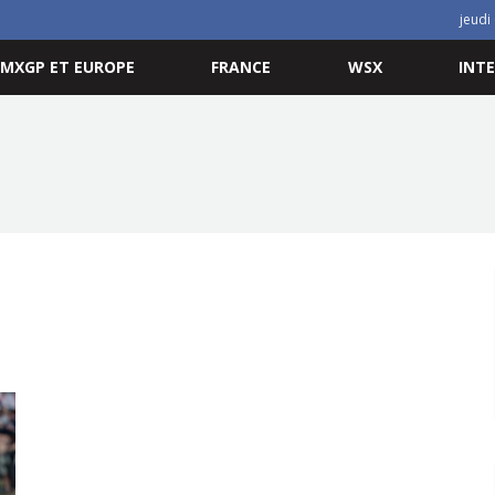
jeudi
MXGP ET EUROPE
FRANCE
WSX
INT
Thibault Benistant OUT pour Matterley
Basin
28 JANVIER 2022
MXGP