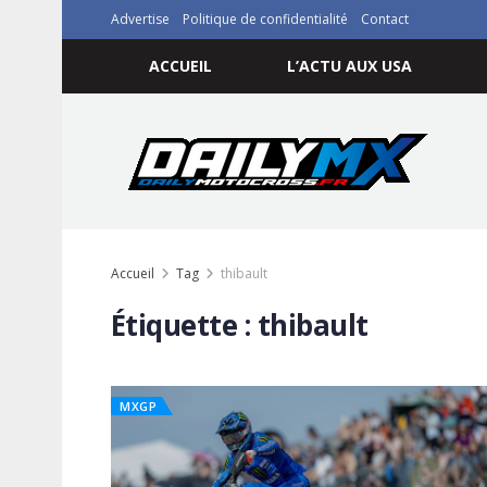
Advertise
Politique de confidentialité
Contact
ACCUEIL
L’ACTU AUX USA
Accueil
Tag
thibault
Étiquette :
thibault
MXGP