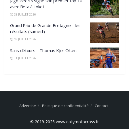
Jago Geerts signe son premier top 10
avec Beta à Loket
28 JUILLET 2026
Grand Prix de Grande Bretagne – les
résultats (samedi)
18 JUILLET 2026
Sans détours – Thomas Kjer Olsen
31 JUILLET 2026
Advertise
Politique de confidentialité
Contact
© 2019-2026 www.dailymotocross.fr