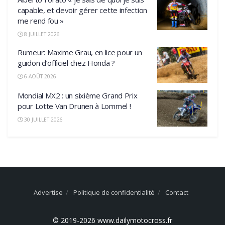
capable, et devoir gérer cette infection
me rend fou »
8 JUILLET 2026
Rumeur: Maxime Grau, en lice pour un
guidon d’officiel chez Honda ?
6 AOÛT 2026
Mondial MX2 : un sixième Grand Prix
pour Lotte Van Drunen à Lommel !
30 JUILLET 2026
Advertise
Politique de confidentialité
Contact
© 2019-2026 www.dailymotocross.fr