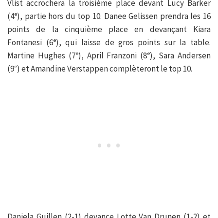
Vlist accrochera la troisième place devant Lucy Barker
(4ᵉ), partie hors du top 10. Danee Gelissen prendra les 16
points de la cinquième place en devançant Kiara
Fontanesi (6ᵉ), qui laisse de gros points sur la table.
Martine Hughes (7ᵉ), April Franzoni (8ᵉ), Sara Andersen
(9ᵉ) et Amandine Verstappen complèteront le top 10.
Daniela Guillen (2-1) devance Lotte Van Drunen (1-2) et