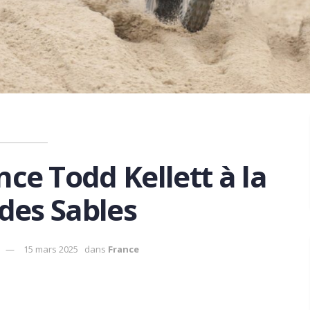
nce Todd Kellett à la
des Sables
15 mars 2025
dans
France