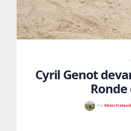
Cyril Genot deva
Ronde 
Par
Kévin Frelaud