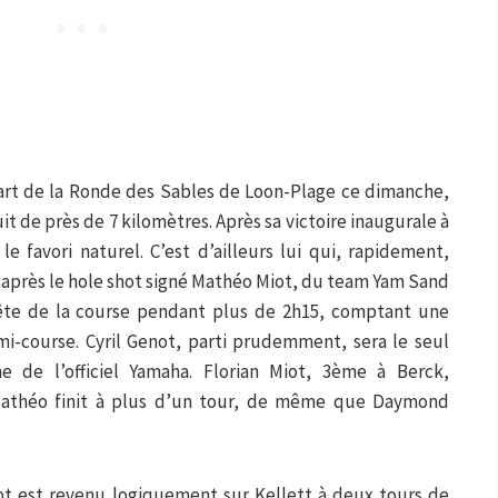
part de la Ronde des Sables de Loon-Plage ce dimanche,
t de près de 7 kilomètres. Après sa victoire inaugurale à
le favori naturel. C’est d’ailleurs lui qui, rapidement,
après le hole shot signé Mathéo Miot, du team Yam Sand
 tête de la course pendant plus de 2h15, comptant une
i-course. Cyril Genot, parti prudemment, sera le seul
e de l’officiel Yamaha. Florian Miot, 3ème à Berck,
Mathéo finit à plus d’un tour, de même que Daymond
ot est revenu logiquement sur Kellett à deux tours de