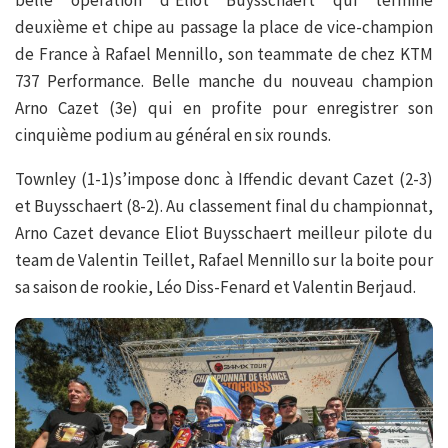
belle opération d’Eliot Buysschaert qui termine
deuxième et chipe au passage la place de vice-champion
de France à Rafael Mennillo, son teammate de chez KTM
737 Performance. Belle manche du nouveau champion
Arno Cazet (3e) qui en profite pour enregistrer son
cinquième podium au général en six rounds.
Townley (1-1)s’impose donc à Iffendic devant Cazet (2-3)
et Buysschaert (8-2). Au classement final du championnat,
Arno Cazet devance Eliot Buysschaert meilleur pilote du
team de Valentin Teillet, Rafael Mennillo sur la boite pour
sa saison de rookie, Léo Diss-Fenard et Valentin Berjaud.