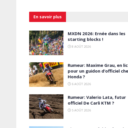
En savoir
plus
MXDN 2026: Ernée dans les
starting blocks !
8 AOÛT 2026
Rumeur: Maxime Grau, en li
pour un guidon d’officiel ch
Honda ?
6 AOÛT 2026
Rumeur: Valerio Lata, futur
officiel De Carli KTM ?
5 AOÛT 2026