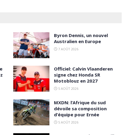
Byron Dennis, un nouvel
Australien en Europe
7 AOÛT 2026
ce
Officiel: Calvin Vlaanderen
ez
signe chez Honda SR
Motoblouz en 2027
5 AOÛT 2026
MXDN: l’Afrique du sud
dévoile sa composition
d’équipe pour Ernée
5 AOÛT 2026