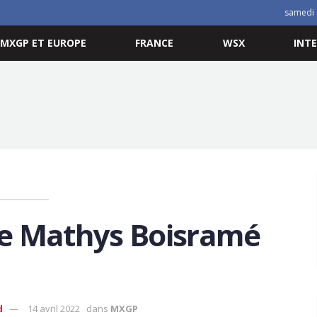
samedi 
MXGP ET EUROPE
FRANCE
WSX
INT
de Mathys Boisramé
d
14 avril 2022
dans
MXGP