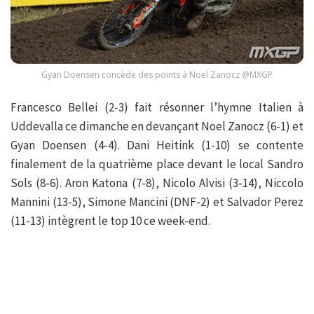
Gyan Doensen concède des points à Noel Zanocz @MXGP
Francesco Bellei (2-3) fait résonner l’hymne Italien à
Uddevalla ce dimanche en devançant Noel Zanocz (6-1) et
Gyan Doensen (4-4). Dani Heitink (1-10) se contente
finalement de la quatrième place devant le local Sandro
Sols (8-6). Aron Katona (7-8), Nicolo Alvisi (3-14), Niccolo
Mannini (13-5), Simone Mancini (DNF-2) et Salvador Perez
(11-13) intègrent le top 10 ce week-end.