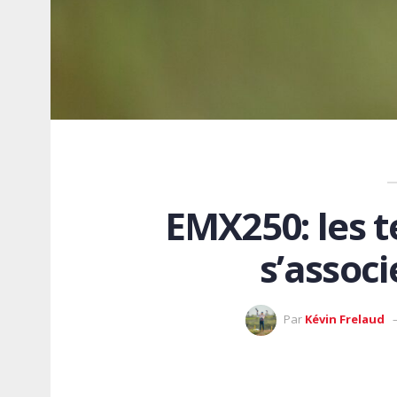
EMX250: les 
s’associ
Par
Kévin Frelaud