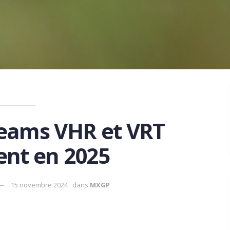
teams VHR et VRT
ent en 2025
15 novembre 2024
dans
MXGP