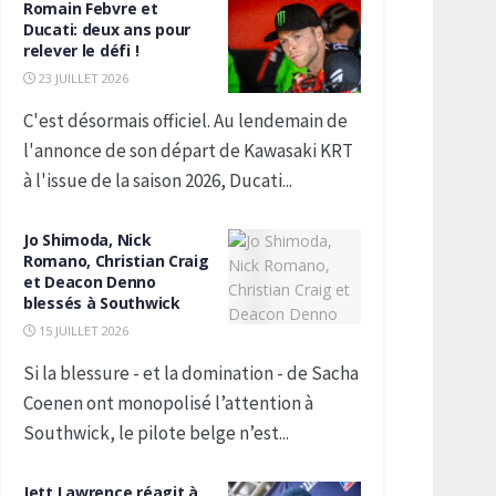
Romain Febvre et
Ducati: deux ans pour
relever le défi !
23 JUILLET 2026
C'est désormais officiel. Au lendemain de
l'annonce de son départ de Kawasaki KRT
à l'issue de la saison 2026, Ducati...
Jo Shimoda, Nick
Romano, Christian Craig
et Deacon Denno
blessés à Southwick
15 JUILLET 2026
Si la blessure - et la domination - de Sacha
Coenen ont monopolisé l’attention à
Southwick, le pilote belge n’est...
Jett Lawrence réagit à