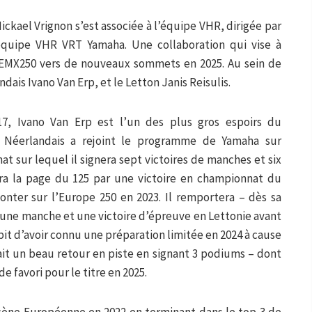
ickael Vrignon s’est associée à l’équipe VHR, dirigée par
équipe VHR VRT Yamaha. Une collaboration qui vise à
a EMX250 vers de nouveaux sommets en 2025. Au sein de
dais Ivano Van Erp, et le Letton Janis Reisulis.
, Ivano Van Erp est l’un des plus gros espoirs du
 Néerlandais a rejoint le programme de Yamaha sur
t sur lequel il signera sept victoires de manches et six
era la page du 125 par une victoire en championnat du
nter sur l’Europe 250 en 2023. Il remportera – dès sa
 une manche et une victoire d’épreuve en Lettonie avant
épit d’avoir connu une préparation limitée en 2024 à cause
it un beau retour en piste en signant 3 podiums – dont
 de favori pour le titre en 2025.
a scène Européenne en 2022 en terminant dans le top 3 de