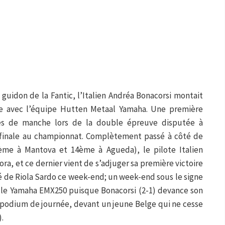
uidon de la Fantic, l’Italien Andréa Bonacorsi montait
nte avec l’équipe Hutten Metaal Yamaha. Une première
es de manche lors de la double épreuve disputée à
 finale au championnat. Complètement passé à côté de
2ème à Mantova et 14ème à Agueda), le pilote Italien
ra, et ce dernier vient de s’adjuger sa première victoire
é de Riola Sardo ce week-end; un week-end sous le signe
ielle Yamaha EMX250 puisque Bonacorsi (2-1) devance son
le podium de journée, devant un jeune Belge qui ne cesse
.