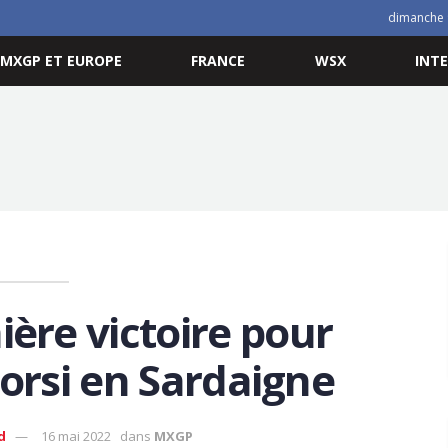
dimanche 
MXGP ET EUROPE
FRANCE
WSX
INT
ère victoire pour
rsi en Sardaigne
d
16 mai 2022
dans
MXGP