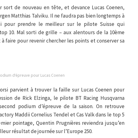
 sort de nouveau en tête, et devance Lucas Coenen,
rgen Matthias Talviku. Il ne faudra pas bien longtemps à
 pour prendre le meilleur sur le pilote Suisse qui
op 10. Mal sorti de grille – aux alentours de la 10ème
 à faire pour revenir chercher les points et conserver sa
odium d’épreuve pour Lucas Coenen
rsi parvient à trouver la faille sur Lucas Coenen pour
ession de Rick Elzinga, le pilote BT Racing Husqvarna
 second podium d’épreuve de la saison. On retrouve
actory Maddii Cornelius Tendel et Cas Valk dans le top 5
ier pointage, Quentin Prugnières reviendra jusqu’en
lleur résultat de journée sur l’Europe 250.