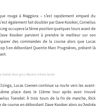
laque rouge à Maggiora – s’est rapidement emparé du
s’est également fait doubler par Dave Kooiker, Cornelius
Racing occupera la 5ème position quelques tours avant de
Dave Kooiker parvient à prendre le meilleur sur son
emparer des commandes de la course alors que Lucas
 top 5 en débordant Quentin Marc Prugnières, présent là
ant.
 réalisé deux gros départs à Riola Sardo
lzinga, Lucas Coenen continue sa route vers les avant-
sième place dans le 11ème tour après avoir trouvé
nelius Toendel. À trois tours de la fin de manche, Rick
te de course en débordant Dave Kooiker alors qu’Andréa