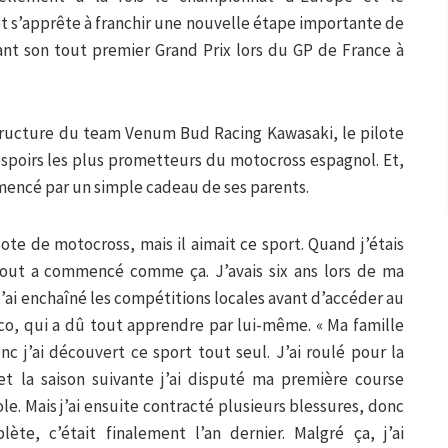
t s’apprête à franchir une nouvelle étape importante de
ant son tout premier Grand Prix lors du GP de France à
structure du team Venum Bud Racing Kawasaki, le pilote
 espoirs les plus prometteurs du motocross espagnol. Et,
encé par un simple cadeau de ses parents.
ote de motocross, mais il aimait ce sport. Quand j’étais
 tout a commencé comme ça. J’avais six ans lors de ma
j’ai enchaîné les compétitions locales avant d’accéder au
sco, qui a dû tout apprendre par lui-même. « Ma famille
nc j’ai découvert ce sport tout seul. J’ai roulé pour la
et la saison suivante j’ai disputé ma première course
e. Mais j’ai ensuite contracté plusieurs blessures, donc
ète, c’était finalement l’an dernier. Malgré ça, j’ai