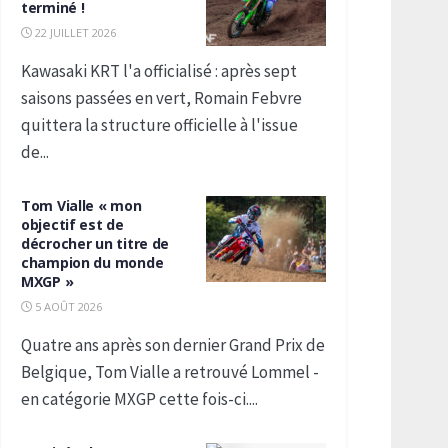
terminé !
22 JUILLET 2026
Kawasaki KRT l'a officialisé : après sept
saisons passées en vert, Romain Febvre
quittera la structure officielle à l'issue
de...
Tom Vialle « mon
objectif est de
décrocher un titre de
champion du monde
MXGP »
5 AOÛT 2026
Quatre ans après son dernier Grand Prix de
Belgique, Tom Vialle a retrouvé Lommel -
en catégorie MXGP cette fois-ci....