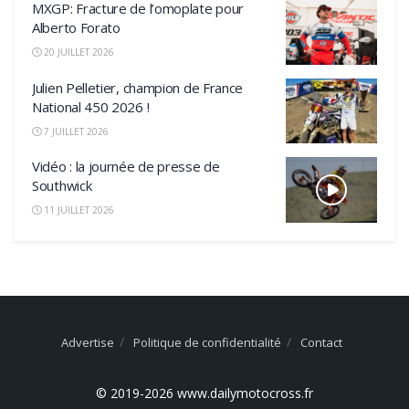
MXGP: Fracture de l’omoplate pour
Alberto Forato
20 JUILLET 2026
Julien Pelletier, champion de France
National 450 2026 !
7 JUILLET 2026
Vidéo : la journée de presse de
Southwick
11 JUILLET 2026
Advertise
Politique de confidentialité
Contact
© 2019-2026 www.dailymotocross.fr