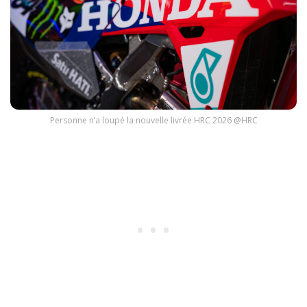
Personne n’a loupé la nouvelle livrée HRC 2026 @HRC