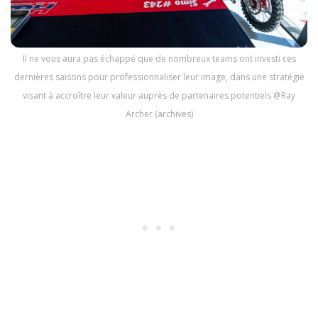
Il ne vous aura pas échappé que de nombreux teams ont investi ces
dernières saisons pour professionnaliser leur image, dans une stratégie
visant à accroître leur valeur auprès de partenaires potentiels @Ray
Archer (archives)