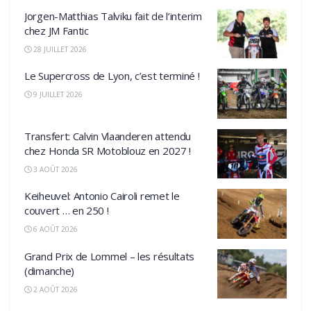
Jorgen-Matthias Talviku fait de l’interim
chez JM Fantic
28 JUILLET 2026
Le Supercross de Lyon, c’est terminé !
9 JUILLET 2026
Transfert: Calvin Vlaanderen attendu
chez Honda SR Motoblouz en 2027 !
3 AOÛT 2026
Keiheuvel: Antonio Cairoli remet le
couvert … en 250 !
6 AOÛT 2026
Grand Prix de Lommel – les résultats
(dimanche)
2 AOÛT 2026