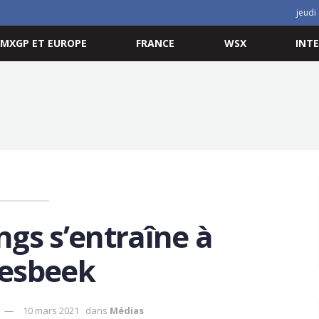
jeudi
MXGP ET EUROPE
FRANCE
WSX
INT
ings s’entraîne à
esbeek
10 mars 2021
dans
Médias