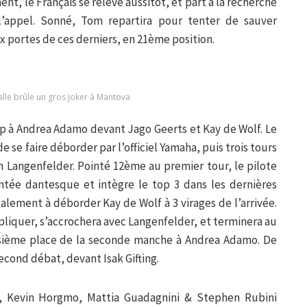
, le Français se relève aussitôt, et part à la recherche
’appel. Sonné, Tom repartira pour tenter de sauver
 portes de ces derniers, en 21ème position.
lle brûle un gros Joker à Mantova
hip à Andrea Adamo devant Jago Geerts et Kay de Wolf. Le
e se faire déborder par l’officiel Yamaha, puis trois tours
n Langenfelder. Pointé 12ème au premier tour, le pilote
ntée dantesque et intègre le top 3 dans les dernières
alement à déborder Kay de Wolf à 3 virages de l’arrivée.
pliquer, s’accrochera avec Langenfelder, et terminera au
oisième place de la seconde manche à Andrea Adamo. De
cond débat, devant Isak Gifting.
, Kevin Horgmo, Mattia Guadagnini & Stephen Rubini