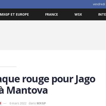
vendredi 
MXGP ET EUROPE
FRANCE
WSX
INT
laque rouge pour Jago
 à Mantova
d
6 mars 2022
dans
MXGP