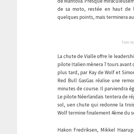
de Mantova. Presque miraculeusement
de sa moto, restée en haut de l
quelques points, mais terminera aux
Tom Via
La chute de Vialle offre le leaders
pilote Italien mènera 7 tours avant d
plus tard, par Kay de Wolf et Simo
Red Bull GasGas réalise une remo
minutes de course. Il parviendra ég
Le pilote Néerlandais tentera de ré
sol, uen chute qui redonne la tr
Wolf termine finalement 4ème du se
Hakon Fredriksen, Mikkel Haarup