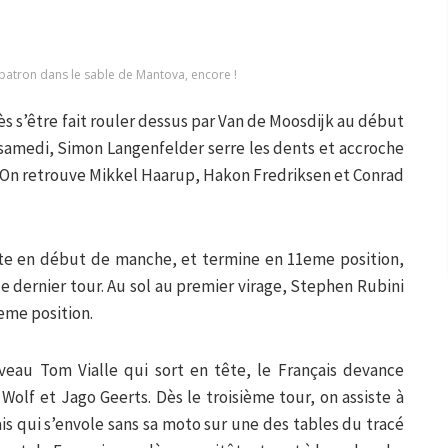
patron dans le sable de Mantova, encore !
ès s’être fait rouler dessus par Van de Moosdijk au début
samedi, Simon Langenfelder serre les dents et accroche
 On retrouve Mikkel Haarup, Hakon Fredriksen et Conrad
ute en début de manche, et termine en 11eme position,
e dernier tour. Au sol au premier virage, Stephen Rubini
eme position.
eau Tom Vialle qui sort en tête, le Français devance
Wolf et Jago Geerts. Dès le troisième tour, on assiste à
s qui s’envole sans sa moto sur une des tables du tracé