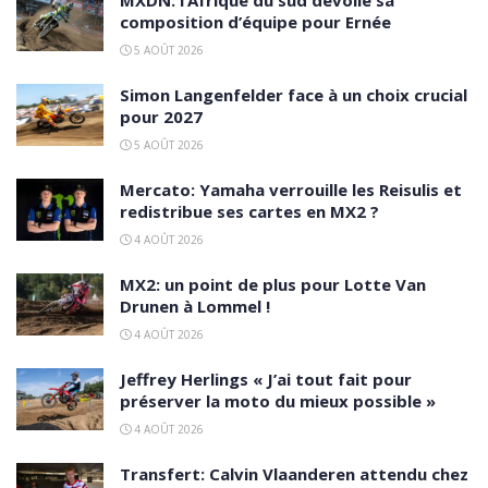
MXDN: l’Afrique du sud dévoile sa
composition d’équipe pour Ernée
5 AOÛT 2026
Simon Langenfelder face à un choix crucial
pour 2027
5 AOÛT 2026
Mercato: Yamaha verrouille les Reisulis et
redistribue ses cartes en MX2 ?
4 AOÛT 2026
MX2: un point de plus pour Lotte Van
Drunen à Lommel !
4 AOÛT 2026
Jeffrey Herlings « J’ai tout fait pour
préserver la moto du mieux possible »
4 AOÛT 2026
Transfert: Calvin Vlaanderen attendu chez