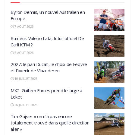
Byron Dennis, un nouvel Australien en
Europe
7 AOÛT 2026
Rumeur: Valerio Lata, futur officiel De
Carli KTM ?
5 AOÛT 2026
2027: le pari Ducati, le choix de Febvre
et l’avenir de Vlaanderen
10 JUILLET 2026
MX2: Guillem Farres prend le large à
Loket
26 JUILLET 2026
Tim Gajser « on n’a pas encore
totalement trouvé dans quelle direction
aller »