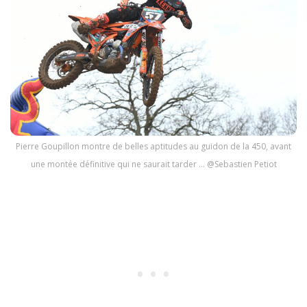
Pierre Goupillon montre de belles aptitudes au guidon de la 450, avant
une montée définitive qui ne saurait tarder … @Sebastien Petiot