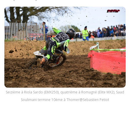
Seizième à Riola Sardo (EMX250), quatrième à Romagné (Elite MX2), Saad
Soulimani termine 10ème à Thomer@Sebastien Petiot