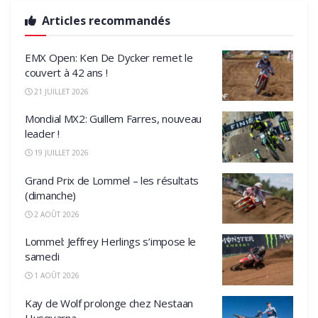
Articles recommandés
EMX Open: Ken De Dycker remet le
couvert à 42 ans !
21 JUILLET 2026
Mondial MX2: Guillem Farres, nouveau
leader !
19 JUILLET 2026
Grand Prix de Lommel – les résultats
(dimanche)
2 AOÛT 2026
Lommel: Jeffrey Herlings s’impose le
samedi
1 AOÛT 2026
Kay de Wolf prolonge chez Nestaan
Husqvarna