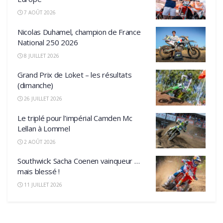
7 AOÛT 2026
Nicolas Duhamel, champion de France
National 250 2026
8 JUILLET 2026
Grand Prix de Loket – les résultats
(dimanche)
26 JUILLET 2026
Le triplé pour l’impérial Camden Mc
Lellan à Lommel
2 AOÛT 2026
Southwick: Sacha Coenen vainqueur …
mais blessé !
11 JUILLET 2026