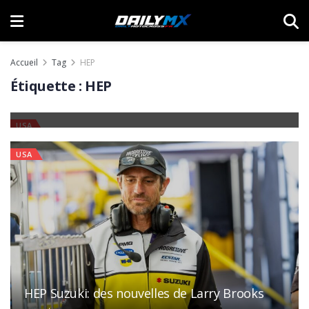
Accueil
Tag
HEP
Rumeur: Justin Bogle sur le retour avec HEP
Étiquette :
HEP
Suzuki ?
10 MARS 2026
USA
USA
HEP Suzuki: des nouvelles de Larry Brooks