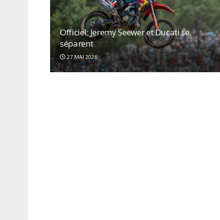
Officiel: Jeremy Seewer et Ducati se
séparent
27 MAI 2026