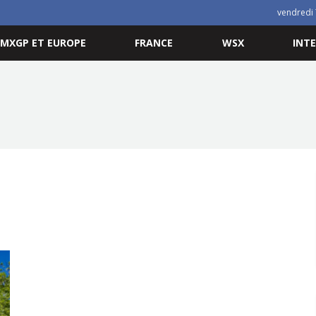
vendredi 
MXGP ET EUROPE
FRANCE
WSX
INT