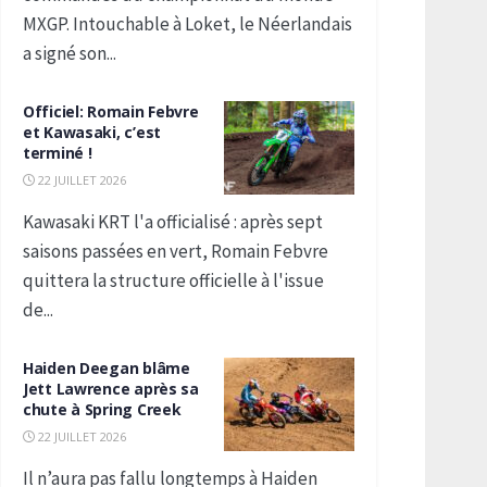
MXGP. Intouchable à Loket, le Néerlandais
a signé son...
Officiel: Romain Febvre
et Kawasaki, c’est
terminé !
22 JUILLET 2026
Kawasaki KRT l'a officialisé : après sept
saisons passées en vert, Romain Febvre
quittera la structure officielle à l'issue
de...
Haiden Deegan blâme
Jett Lawrence après sa
chute à Spring Creek
22 JUILLET 2026
Il n’aura pas fallu longtemps à Haiden