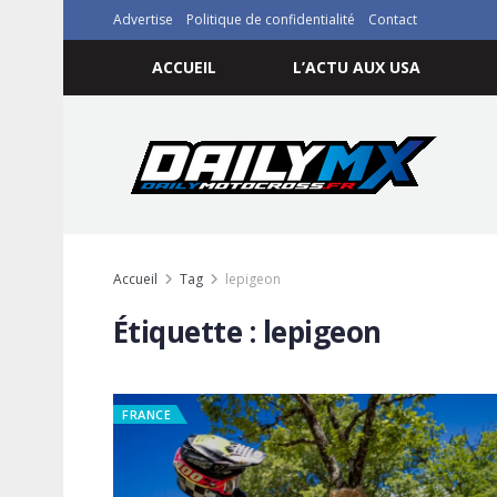
Advertise
Politique de confidentialité
Contact
ACCUEIL
L’ACTU AUX USA
Accueil
Tag
lepigeon
Étiquette :
lepigeon
FRANCE