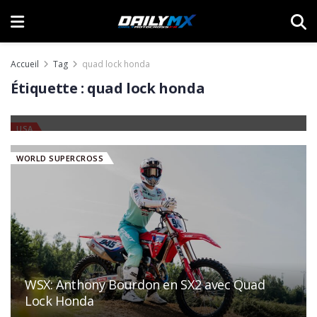
Accueil
Tag
quad lock honda
Cameron McAdoo et Pro Circuit Kawasaki,
Étiquette :
quad lock honda
c’est (bientôt) terminé !
30 JUILLET 2026
USA
WORLD SUPERCROSS
WSX: Anthony Bourdon en SX2 avec Quad
Lock Honda