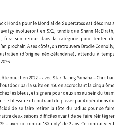
ock Honda pour le Mondial de Supercross est désormais
 Savatgy évolueront en SX1, tandis que Shane McElrath,
fera son retour dans la catégorie pour tenter de
an prochain. À ses côtés, on retrouvera Brodie Connolly,
tralien (d’origine néo-zélandaise), attendu à temps
 2026.
côte ouest en 2022 – avec Star Racing Yamaha – Christian
 d’outdoor par la suite en 450 en accrochant la cinquième
é chez les bleus, et signera pour deux ans au sein du team
rosse blessure et contraint de passer par 4 opérations du
cidé de se faire retirer la tête du radius pour se faire
naîtra deux saisons difficiles avant de se faire réintégrer
5 – avec un contrat ‘SX only’ de 2 ans. Ce contrat vient