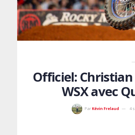
Officiel: Christia
WSX avec Q
Par
Kévin Frelaud
4 