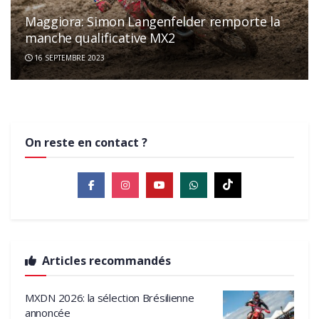
Maggiora: Simon Langenfelder remporte la
MXGP d’Argentine: La pole pour Simon
manche qualificative MX2
Langenfelder & Tim Gajser
16 SEPTEMBRE 2023
19 MARS 2022
MXGP
On reste en contact ?
Articles recommandés
MXDN 2026: la sélection Brésilienne
annoncée