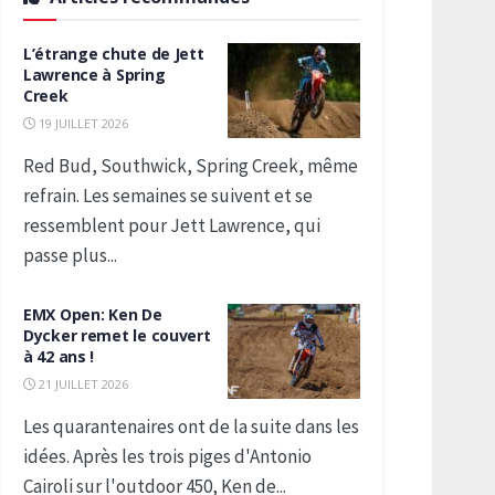
L’étrange chute de Jett
Lawrence à Spring
Creek
19 JUILLET 2026
Red Bud, Southwick, Spring Creek, même
refrain. Les semaines se suivent et se
ressemblent pour Jett Lawrence, qui
passe plus...
EMX Open: Ken De
Dycker remet le couvert
à 42 ans !
21 JUILLET 2026
Les quarantenaires ont de la suite dans les
idées. Après les trois piges d'Antonio
Cairoli sur l'outdoor 450, Ken de...