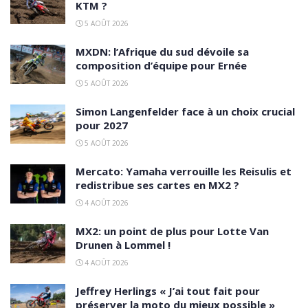
KTM ?
5 AOÛT 2026
MXDN: l’Afrique du sud dévoile sa
composition d’équipe pour Ernée
5 AOÛT 2026
Simon Langenfelder face à un choix crucial
pour 2027
5 AOÛT 2026
Mercato: Yamaha verrouille les Reisulis et
redistribue ses cartes en MX2 ?
4 AOÛT 2026
MX2: un point de plus pour Lotte Van
Drunen à Lommel !
4 AOÛT 2026
Jeffrey Herlings « J’ai tout fait pour
préserver la moto du mieux possible »