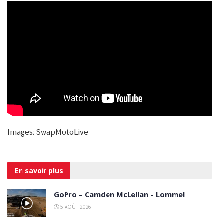
Images: SwapMotoLive
En savoir
plus
GoPro – Camden McLellan – Lommel
5 AOÛT 2026