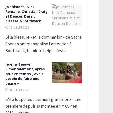
Jo Shimoda, Nick
Romano, Christian Craig
et Deacon Denno
blessés à Southwick
15 JUILLET 2026
Si la blessure - et la domination - de Sacha
Coenen ont monopolisé l’attention à
Southwick, le pilote belge n’est...
Jeremy Seewer
« mentalement, après
tout ce temps, j’avais
besoin de faire une
pause »
18 JUILLET 2026
S'il a loupé les 5 derniers grands prix - une
première depuis sa montée en MXGP en