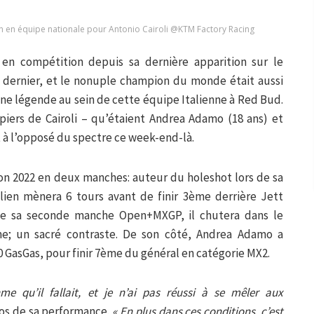
n en équipe nationale pour Antonio Cairoli @KTM Factory Racing
é en compétition depuis sa dernière apparition sur le
dernier, et le nonuple champion du monde était aussi
ne légende au sein de cette équipe Italienne à Red Bud.
piers de Cairoli – qu’étaient Andrea Adamo (18 ans) et
t à l’opposé du spectre ce week-end-là.
on 2022 en deux manches: auteur du holeshot lors de sa
ien mènera 6 tours avant de finir 3ème derrière Jett
de sa seconde manche Open+MXGP, il chutera dans le
me; un sacré contraste. De son côté, Andrea Adamo a
 GasGas, pour finir 7ème du général en catégorie MX2.
me qu’il fallait, et je n’ai pas réussi à se mêler aux
opos de sa performance.
« En plus dans ces conditions, c’est