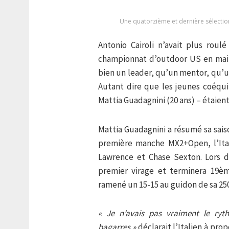
Une quatorzième et dernière sélectio
Antonio Cairoli n’avait plus roul
championnat d’outdoor US en mai 
bien un leader, qu’un mentor, qu’u
Autant dire que les jeunes coéqui
Mattia Guadagnini (20 ans) – étaien
Mattia Guadagnini a résumé sa sais
première manche MX2+Open, l’Ital
Lawrence et Chase Sexton. Lors 
premier virage et terminera 19è
ramené un 15-15 au guidon de sa 250
« Je n’avais pas vraiment le ryth
bagarres »
déclarait l’Italien à pr