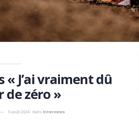
 « J’ai vraiment dû
r de zéro »
9 août 2024
dans
Interviews