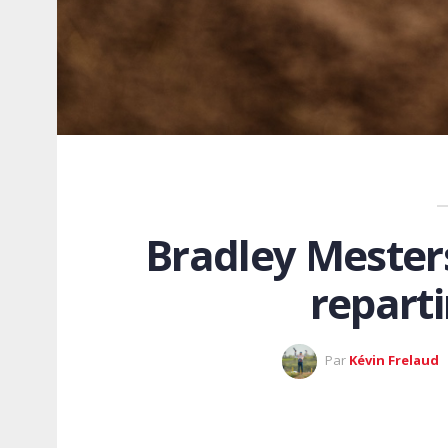
Bradley Mesters
reparti
Par
Kévin Frelaud