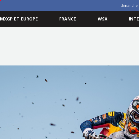
dimanche 
MXGP ET EUROPE
FRANCE
WSX
INT