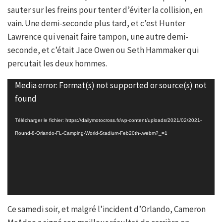
sauter sur les freins pour tenter d’éviter la collision, en
vain. Une demi-seconde plus tard, et c’est Hunter
Lawrence qui venait faire tampon, une autre demi-
seconde, et c’était Jace Owen ou Seth Hammaker qui
percutait les deux hommes.
Lecteur
Media error: Format(s) not supported or source(s) not
vidéo
found
Télécharger le fichier: https://dailymotocross.fr/wp-content/uploads/2021/02/2021-
Round-8-Orlando-FL-Camping-World-Stadium-Feb20th-.webm?_=1
Ce samedi soir, et malgré l’incident d’Orlando, Cameron