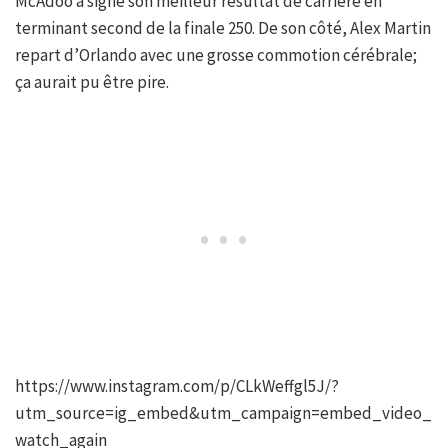
McAdoo a signé son meilleur résultat de carrière en
terminant second de la finale 250. De son côté, Alex Martin
repart d’Orlando avec une grosse commotion cérébrale;
ça aurait pu être pire.
https://www.instagram.com/p/CLkWeffgl5J/?
utm_source=ig_embed&utm_campaign=embed_video_
watch_again