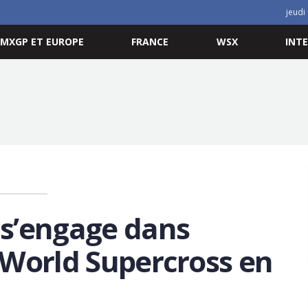
jeudi
MXGP ET EUROPE
FRANCE
WSX
INT
s’engage dans
 World Supercross en
023