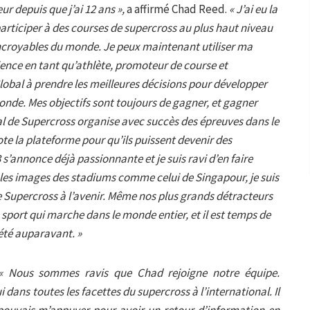
r depuis que j’ai 12 ans »,
a affirmé Chad Reed.
« J’ai eu la
articiper à des courses de supercross au plus haut niveau
 incroyables du monde. Je peux maintenant utiliser ma
ence en tant qu’athlète, promoteur de course et
lobal à prendre les meilleures décisions pour développer
nde. Mes objectifs sont toujours de gagner, et gagner
ial de Supercross organise avec succès des épreuves dans le
te la plateforme pour qu’ils puissent devenir des
s’annonce déjà passionnante et je suis ravi d’en faire
t les images des stadiums comme celui de Singapour, je suis
le Supercross à l’avenir. Même nos plus grands détracteurs
n sport qui marche dans le monde entier, et il est temps de
 été auparavant. »
« Nous sommes ravis que Chad rejoigne notre équipe.
 dans toutes les facettes du supercross à l’international. Il
 pouvais m’appuyer pour avoir un retour d’information en