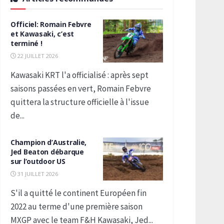
Officiel: Romain Febvre
et Kawasaki, c’est
terminé !
22 JUILLET 2026
Kawasaki KRT l'a officialisé : après sept
saisons passées en vert, Romain Febvre
quittera la structure officielle à l'issue
de...
Champion d’Australie,
Jed Beaton débarque
sur l’outdoor US
31 JUILLET 2026
S'il a quitté le continent Européen fin
2022 au terme d'une première saison
MXGP avec le team F&H Kawasaki, Jed...