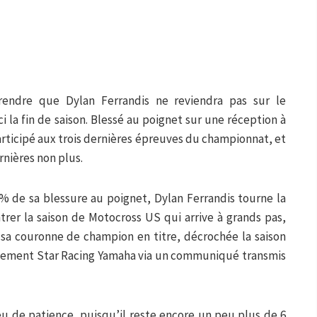
rendre que Dylan Ferrandis ne reviendra pas sur le
 la fin de saison. Blessé au poignet sur une réception à
participé aux trois dernières épreuves du championnat, et
rnières non plus.
% de sa blessure au poignet, Dylan Ferrandis tourne la
rer la saison de Motocross US qui arrive à grands pas,
a sa couronne de champion en titre, décrochée la saison
finalement Star Racing Yamaha via un communiqué transmis
eu de patience, puisqu’il reste encore un peu plus de 6