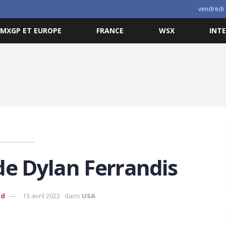
vendredi 
MXGP ET EUROPE
FRANCE
WSX
INT
de Dylan Ferrandis
ud
13 avril 2022
dans
USA