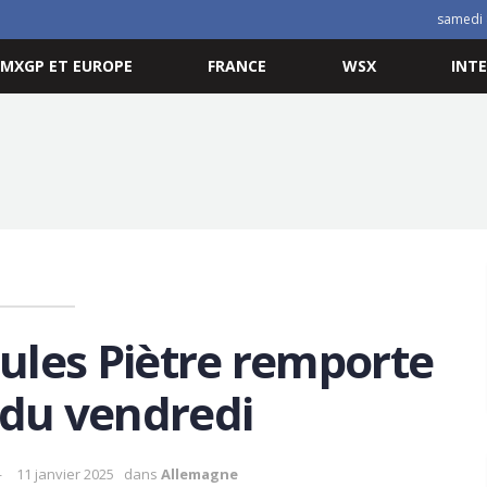
samedi 
MXGP ET EUROPE
FRANCE
WSX
INT
ules Piètre remporte
 du vendredi
11 janvier 2025
dans
Allemagne