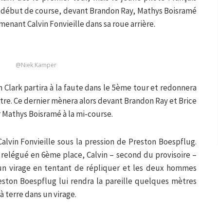
n début de course, devant Brandon Ray, Mathys Boisramé
enant Calvin Fonvieille dans sa roue arrière.
@Niek Kamper
ih Clark partira à la faute dans le 5ème tour et redonnera
iètre. Ce dernier mènera alors devant Brandon Ray et Brice
r Mathys Boisramé à la mi-course.
Calvin Fonvieille sous la pression de Preston Boespflug.
 relégué en 6ème place, Calvin – second du provisoire –
 un virage en tentant de répliquer et les deux hommes
Preston Boespflug lui rendra la pareille quelques mètres
à terre dans un virage.