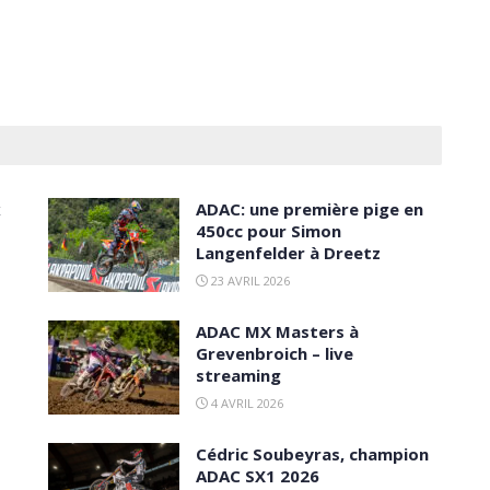
x
ADAC: une première pige en
450cc pour Simon
Langenfelder à Dreetz
23 AVRIL 2026
ADAC MX Masters à
Grevenbroich – live
streaming
4 AVRIL 2026
Cédric Soubeyras, champion
ADAC SX1 2026