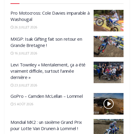
Pro Motocross: Cole Davies imparable à
Washougal
26 JUILLET 2026
MXGP: Isak Gifting fait son retour en
Grande Bretagne !
16 JUILLET 2026
Levi Townley « Mentalement, ça a été
vraiment difficile, surtout l’année
dernière »
23 JUILLET 2026
GoPro – Camden McLellan – Lommel
5 AOÛT 2026
Mondial MX2 : un sixième Grand Prix
pour Lotte Van Drunen à Lommel !