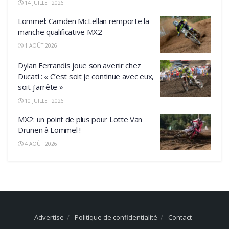
14 JUILLET 2026
Lommel: Camden McLellan remporte la
manche qualificative MX2
1 AOÛT 2026
Dylan Ferrandis joue son avenir chez
Ducati : « C’est soit je continue avec eux,
soit j’arrête »
10 JUILLET 2026
MX2: un point de plus pour Lotte Van
Drunen à Lommel !
4 AOÛT 2026
Advertise
Politique de confidentialité
Contact